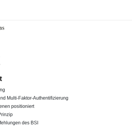
BS
t
t
ing
d Multi-Faktor-Authentifizierung
enen positioniert
rinzip
fehlungen des BSI