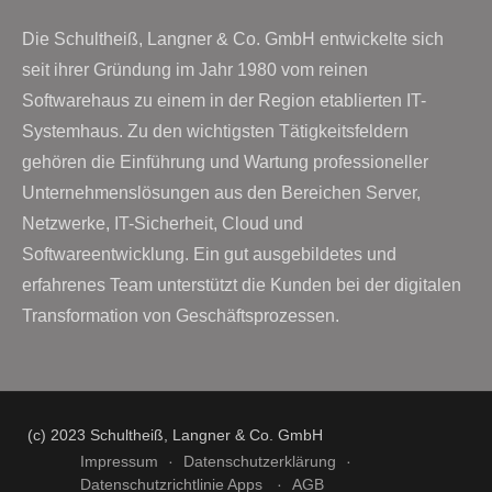
Die Schultheiß, Langner & Co. GmbH entwickelte sich
seit ihrer Gründung im Jahr 1980 vom reinen
Softwarehaus zu einem in der Region etablierten IT-
Systemhaus. Zu den wichtigsten Tätigkeitsfeldern
gehören die Einführung und Wartung professioneller
Unternehmenslösungen aus den Bereichen Server,
Netzwerke, IT-Sicherheit, Cloud und
Softwareentwicklung. Ein gut ausgebildetes und
erfahrenes Team unterstützt die Kunden bei der digitalen
Transformation von Geschäftsprozessen.
(c) 2023 Schultheiß, Langner & Co. GmbH
Impressum
Datenschutzerklärung
Datenschutzrichtlinie Apps
AGB